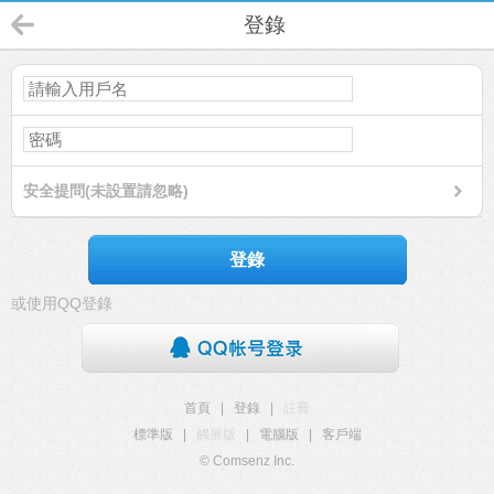
登錄
安全提問(未設置請忽略)
登錄
或使用QQ登錄
首頁
|
登錄
|
註冊
標準版
|
觸屏版
|
電腦版
|
客戶端
© Comsenz Inc.