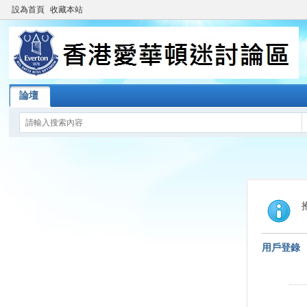
設為首頁
收藏本站
論壇
用戶登錄