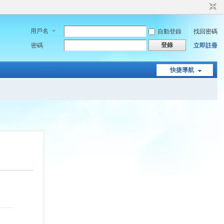
用戶名
自動登錄
找回密碼
登錄
密碼
立即註冊
快捷導航