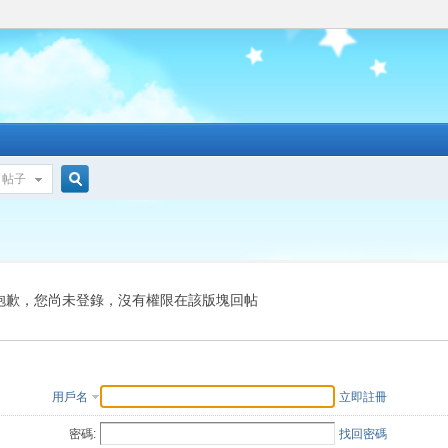
帖子
搜
索
抱歉，您尚未登錄，沒有權限在該版塊回帖
用戶名
立即註冊
密碼:
找回密碼