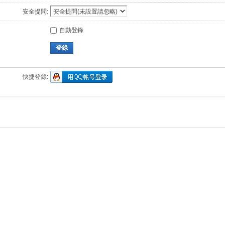
安全提問:
自動登錄
登錄
快捷登錄: