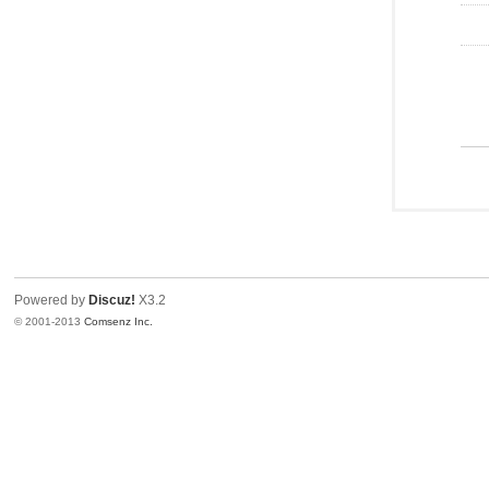
Powered by
Discuz!
X3.2
© 2001-2013
Comsenz Inc.