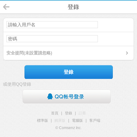
登錄
安全提問(未設置請忽略)
登錄
或使用QQ登錄
首頁
|
登錄
|
註冊
標準版
|
觸屏版
|
電腦版
|
客戶端
© Comsenz Inc.