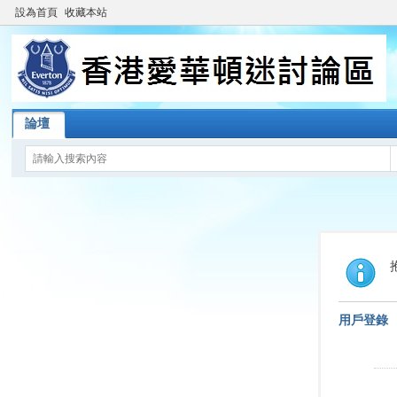
設為首頁
收藏本站
論壇
用戶登錄