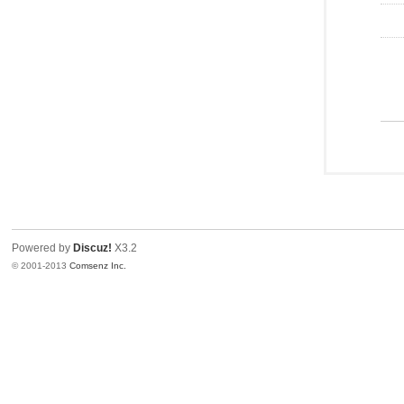
Powered by
Discuz!
X3.2
© 2001-2013
Comsenz Inc.