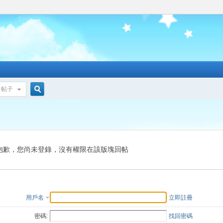
帖子
搜
索
抱歉，您尚未登錄，沒有權限在該版塊回帖
用戶名
立即註冊
密碼:
找回密碼