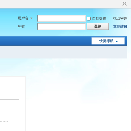
用戶名
自動登錄
找回密碼
登錄
密碼
立即註冊
快捷導航