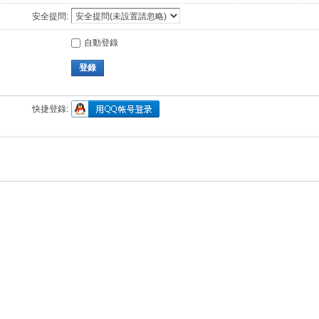
安全提問:
自動登錄
登錄
快捷登錄: