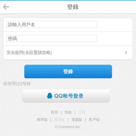
登錄
安全提問(未設置請忽略)
登錄
或使用QQ登錄
首頁
|
登錄
|
註冊
標準版
|
觸屏版
|
電腦版
|
客戶端
© Comsenz Inc.