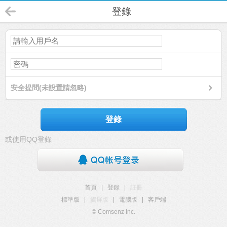
登錄
安全提問(未設置請忽略)
登錄
或使用QQ登錄
首頁
|
登錄
|
註冊
標準版
|
觸屏版
|
電腦版
|
客戶端
© Comsenz Inc.