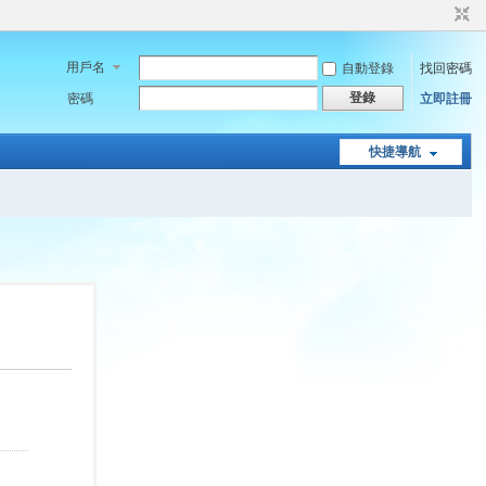
用戶名
自動登錄
找回密碼
登錄
密碼
立即註冊
快捷導航