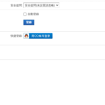
安全提問:
自動登錄
登錄
快捷登錄: