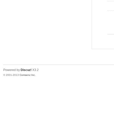
Powered by
Discuz!
X3.2
© 2001-2013
Comsenz Inc.