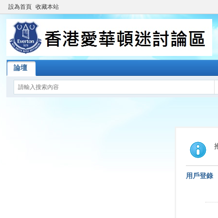
設為首頁
收藏本站
論壇
用戶登錄