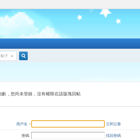
帖子
搜
索
抱歉，您尚未登錄，沒有權限在該版塊回帖
用戶名
立即註冊
密碼:
找回密碼