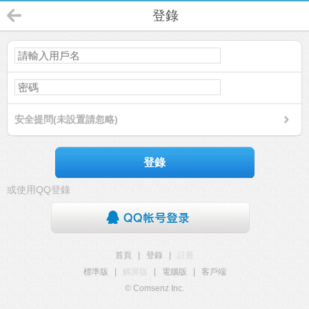
登錄
安全提問(未設置請忽略)
登錄
或使用QQ登錄
首頁
|
登錄
|
註冊
標準版
|
觸屏版
|
電腦版
|
客戶端
© Comsenz Inc.