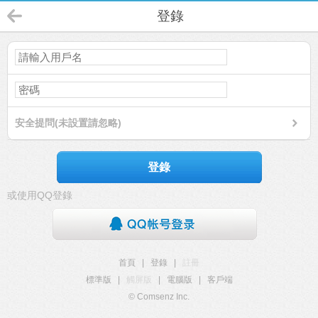
登錄
安全提問(未設置請忽略)
登錄
或使用QQ登錄
首頁
|
登錄
|
註冊
標準版
|
觸屏版
|
電腦版
|
客戶端
© Comsenz Inc.