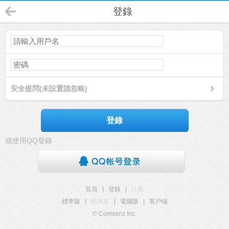
登錄
安全提問(未設置請忽略)
登錄
或使用QQ登錄
首頁
|
登錄
|
註冊
標準版
|
觸屏版
|
電腦版
|
客戶端
© Comsenz Inc.