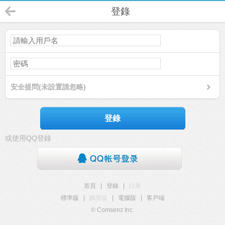
登錄
安全提問(未設置請忽略)
登錄
或使用QQ登錄
首頁
|
登錄
|
註冊
標準版
|
觸屏版
|
電腦版
|
客戶端
© Comsenz Inc.