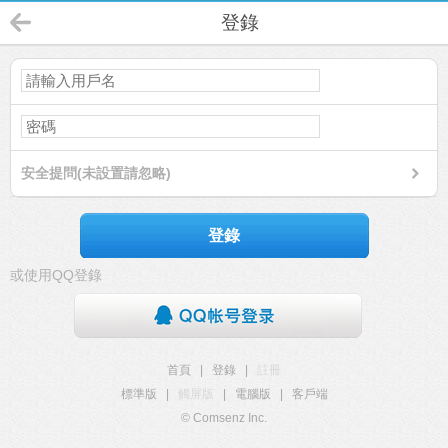
登錄
安全提問(未設置請忽略)
登錄
或使用QQ登錄
首頁
|
登錄
|
註冊
標準版
|
觸屏版
|
電腦版
|
客戶端
© Comsenz Inc.