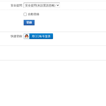
安全提問:
自動登錄
登錄
快捷登錄: