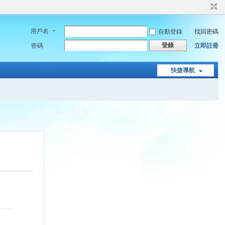
用戶名
自動登錄
找回密碼
登錄
密碼
立即註冊
快捷導航