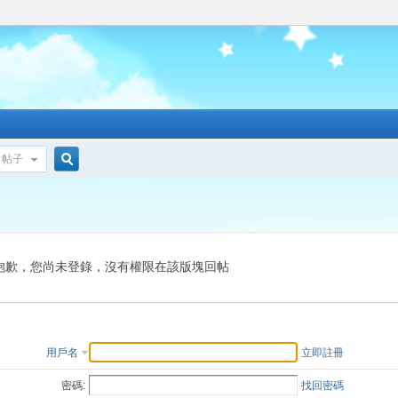
帖子
搜
索
抱歉，您尚未登錄，沒有權限在該版塊回帖
用戶名
立即註冊
密碼:
找回密碼