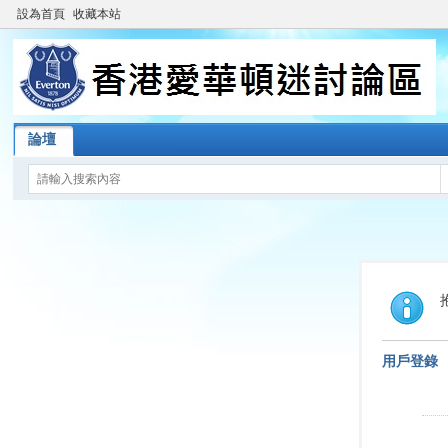
設為首頁
收藏本站
論壇
用戶登錄