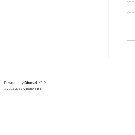
Powered by
Discuz!
X3.2
© 2001-2013
Comsenz Inc.