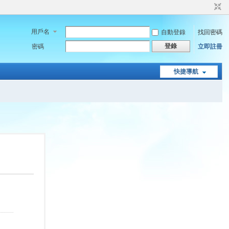
用戶名
自動登錄
找回密碼
登錄
密碼
立即註冊
快捷導航