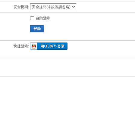
安全提問:
自動登錄
登錄
快捷登錄: