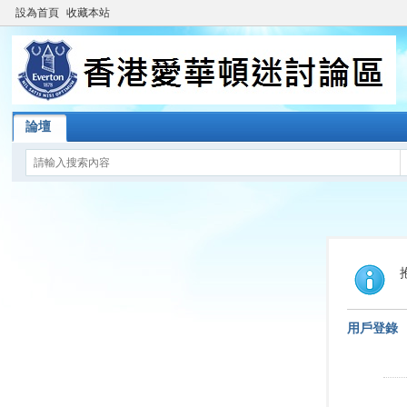
設為首頁
收藏本站
論壇
用戶登錄