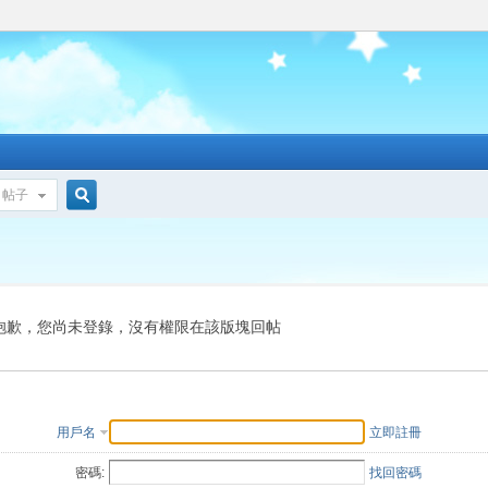
帖子
搜
索
抱歉，您尚未登錄，沒有權限在該版塊回帖
用戶名
立即註冊
密碼:
找回密碼