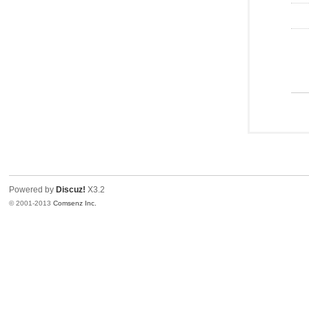
Powered by
Discuz!
X3.2
© 2001-2013
Comsenz Inc.