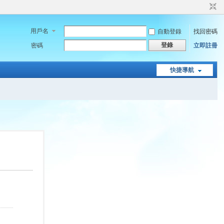
用戶名
自動登錄
找回密碼
登錄
密碼
立即註冊
快捷導航