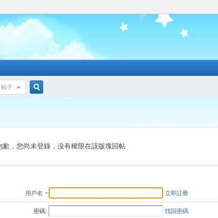
帖子
搜
索
抱歉，您尚未登錄，沒有權限在該版塊回帖
用戶名
立即註冊
密碼:
找回密碼