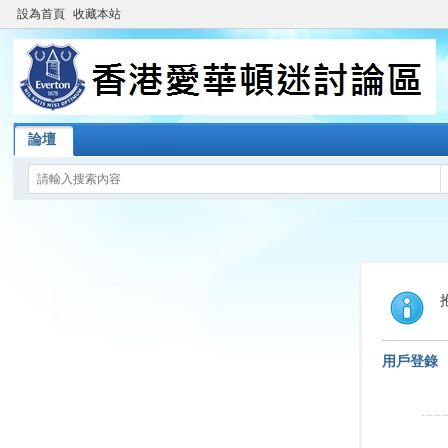
設為首頁
收藏本站
論壇
用戶登錄