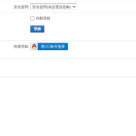
安全提問:
自動登錄
登錄
快捷登錄: