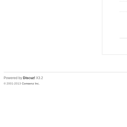
Powered by
Discuz!
X3.2
© 2001-2013
Comsenz Inc.