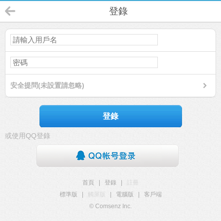
登錄
安全提問(未設置請忽略)
登錄
或使用QQ登錄
首頁
|
登錄
|
註冊
標準版
|
觸屏版
|
電腦版
|
客戶端
© Comsenz Inc.