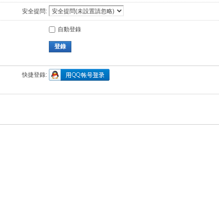
安全提問:
自動登錄
登錄
快捷登錄: