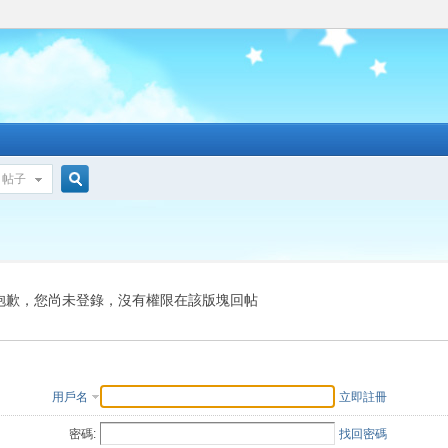
帖子
搜
索
抱歉，您尚未登錄，沒有權限在該版塊回帖
用戶名
立即註冊
密碼:
找回密碼