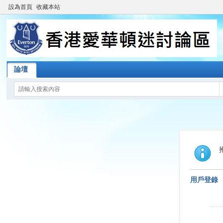
設為首頁
收藏本站
論壇
用戶登錄