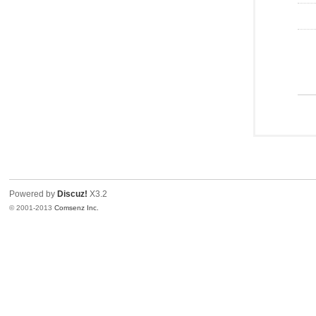
Powered by
Discuz!
X3.2
© 2001-2013
Comsenz Inc.