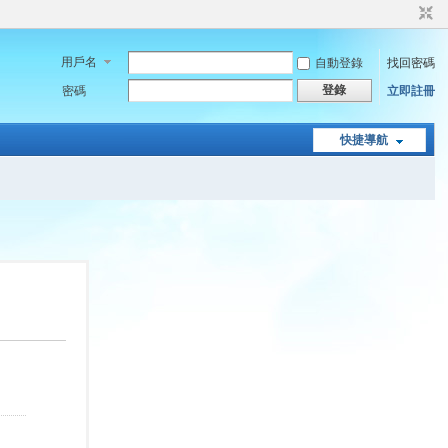
用戶名
自動登錄
找回密碼
登錄
密碼
立即註冊
快捷導航