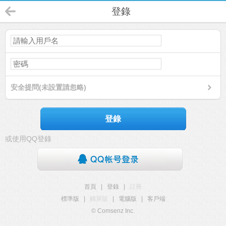
登錄
安全提問(未設置請忽略)
登錄
或使用QQ登錄
首頁
|
登錄
|
註冊
標準版
|
觸屏版
|
電腦版
|
客戶端
© Comsenz Inc.