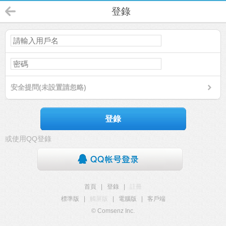
登錄
安全提問(未設置請忽略)
登錄
或使用QQ登錄
首頁
|
登錄
|
註冊
標準版
|
觸屏版
|
電腦版
|
客戶端
© Comsenz Inc.