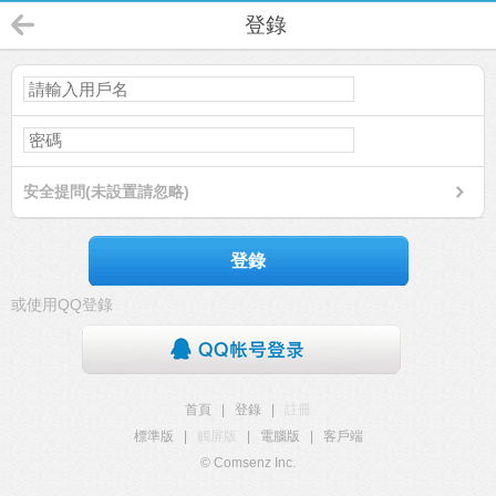
登錄
安全提問(未設置請忽略)
登錄
或使用QQ登錄
首頁
|
登錄
|
註冊
標準版
|
觸屏版
|
電腦版
|
客戶端
© Comsenz Inc.