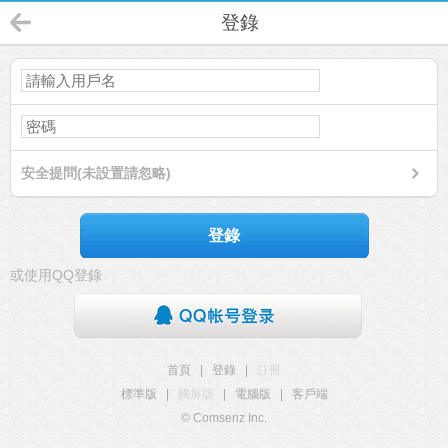
登錄
安全提問(未設置請忽略)
登錄
或使用QQ登錄
首頁
|
登錄
|
註冊
標準版
|
觸屏版
|
電腦版
|
客戶端
© Comsenz Inc.