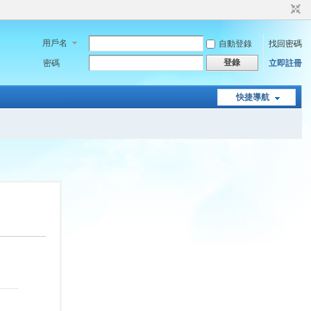
用戶名
自動登錄
找回密碼
登錄
密碼
立即註冊
快捷導航