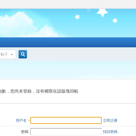
帖子
搜
索
抱歉，您尚未登錄，沒有權限在該版塊回帖
用戶名
立即註冊
密碼:
找回密碼