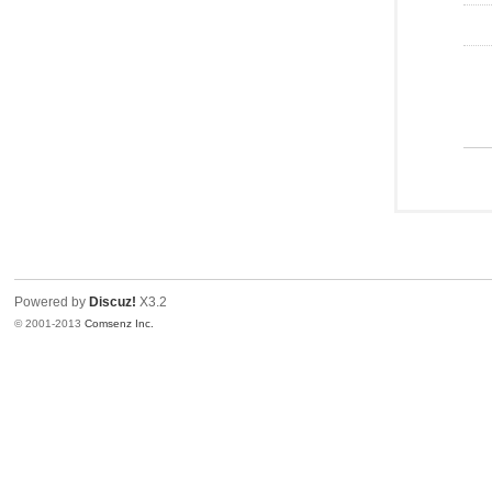
Powered by
Discuz!
X3.2
© 2001-2013
Comsenz Inc.