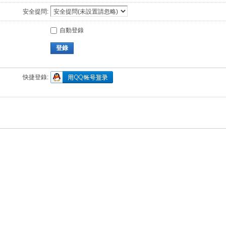
安全提問:
自動登錄
登錄
快捷登錄: