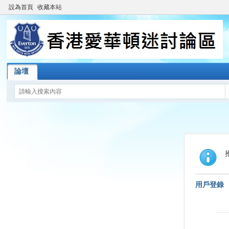
設為首頁
收藏本站
論壇
用戶登錄