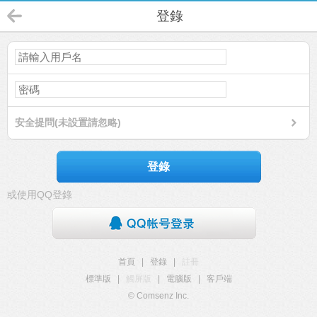
登錄
安全提問(未設置請忽略)
登錄
或使用QQ登錄
首頁
|
登錄
|
註冊
標準版
|
觸屏版
|
電腦版
|
客戶端
© Comsenz Inc.