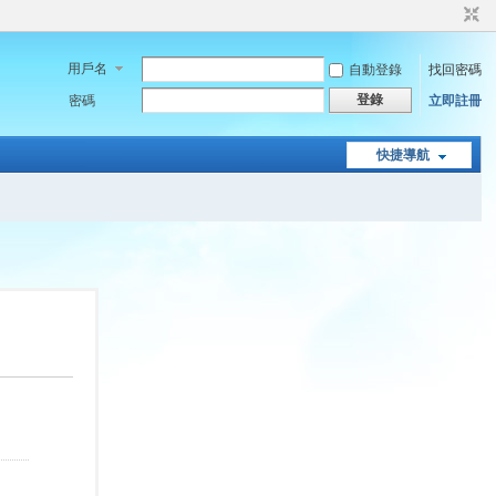
用戶名
自動登錄
找回密碼
登錄
密碼
立即註冊
快捷導航