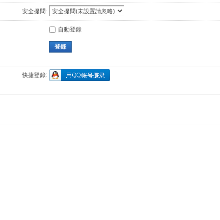
安全提問:
自動登錄
登錄
快捷登錄: