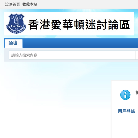
設為首頁
收藏本站
論壇
用戶登錄