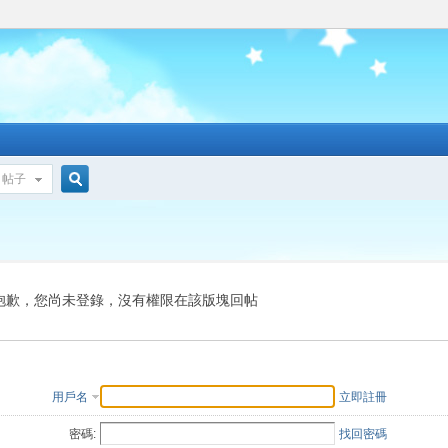
帖子
搜
索
抱歉，您尚未登錄，沒有權限在該版塊回帖
用戶名
立即註冊
密碼:
找回密碼