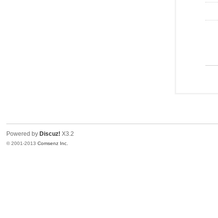
Powered by
Discuz!
X3.2
© 2001-2013
Comsenz Inc.