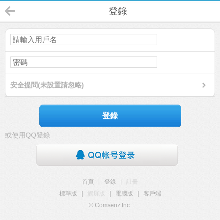
登錄
安全提問(未設置請忽略)
登錄
或使用QQ登錄
首頁
|
登錄
|
註冊
標準版
|
觸屏版
|
電腦版
|
客戶端
© Comsenz Inc.