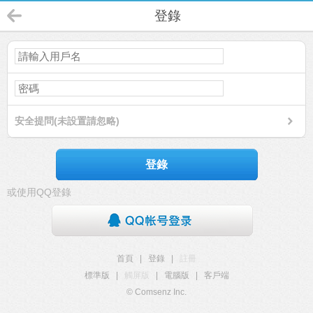
登錄
安全提問(未設置請忽略)
登錄
或使用QQ登錄
首頁
|
登錄
|
註冊
標準版
|
觸屏版
|
電腦版
|
客戶端
© Comsenz Inc.