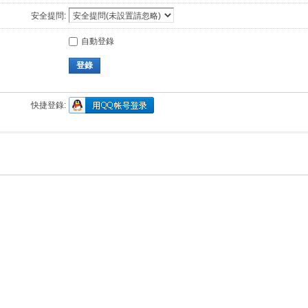
安全提問:
自動登錄
登錄
快捷登錄: