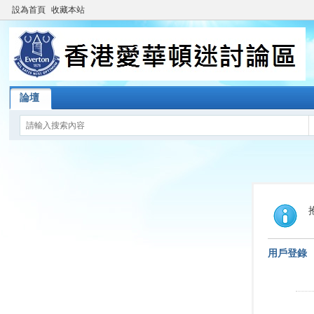
設為首頁
收藏本站
論壇
用戶登錄