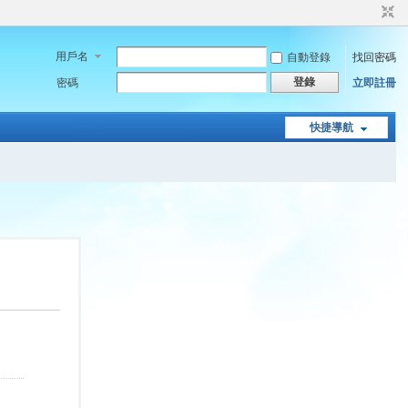
用戶名
自動登錄
找回密碼
登錄
密碼
立即註冊
快捷導航