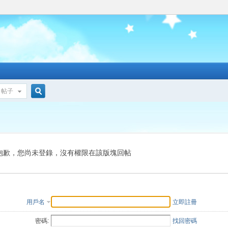
帖子
搜
索
抱歉，您尚未登錄，沒有權限在該版塊回帖
用戶名
立即註冊
密碼:
找回密碼