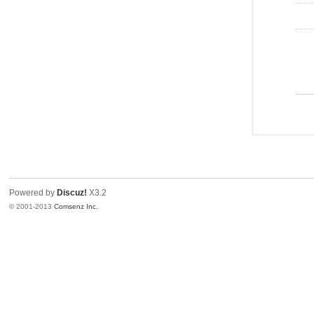
Powered by
Discuz!
X3.2
© 2001-2013
Comsenz Inc.