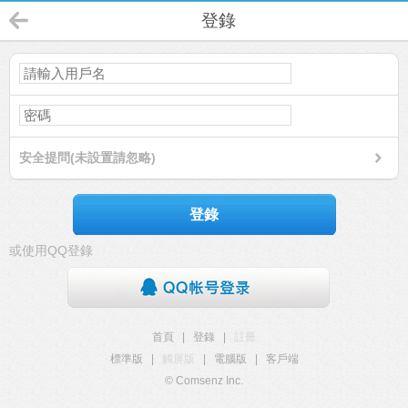
登錄
安全提問(未設置請忽略)
登錄
或使用QQ登錄
首頁
|
登錄
|
註冊
標準版
|
觸屏版
|
電腦版
|
客戶端
© Comsenz Inc.