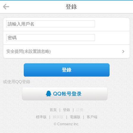
登錄
安全提問(未設置請忽略)
登錄
或使用QQ登錄
首頁
|
登錄
|
註冊
標準版
|
觸屏版
|
電腦版
|
客戶端
© Comsenz Inc.