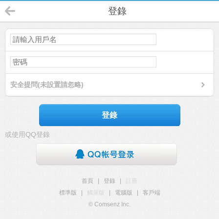
登錄
安全提問(未設置請忽略)
登錄
或使用QQ登錄
首頁
|
登錄
|
註冊
標準版
|
觸屏版
|
電腦版
|
客戶端
© Comsenz Inc.