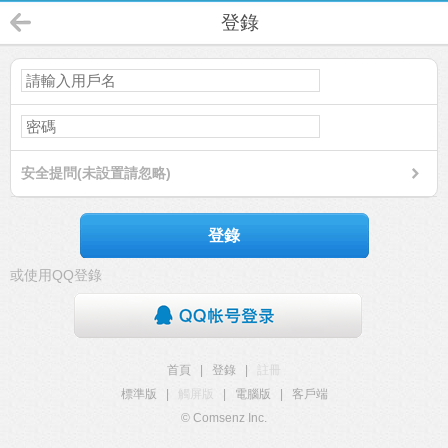
登錄
安全提問(未設置請忽略)
登錄
或使用QQ登錄
首頁
|
登錄
|
註冊
標準版
|
觸屏版
|
電腦版
|
客戶端
© Comsenz Inc.