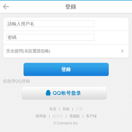
登錄
安全提問(未設置請忽略)
登錄
或使用QQ登錄
首頁
|
登錄
|
註冊
標準版
|
觸屏版
|
電腦版
|
客戶端
© Comsenz Inc.