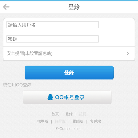
登錄
安全提問(未設置請忽略)
登錄
或使用QQ登錄
首頁
|
登錄
|
註冊
標準版
|
觸屏版
|
電腦版
|
客戶端
© Comsenz Inc.