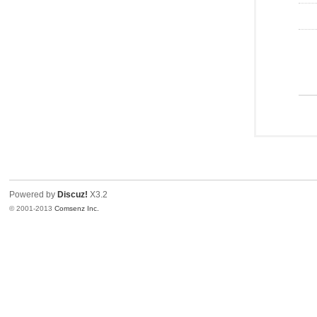
Powered by
Discuz!
X3.2
© 2001-2013
Comsenz Inc.