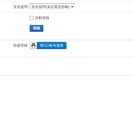
安全提問:
自動登錄
登錄
快捷登錄: