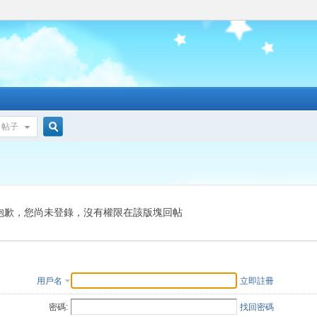
帖子
搜
索
抱歉，您尚未登錄，沒有權限在該版塊回帖
用戶名
立即註冊
密碼:
找回密碼