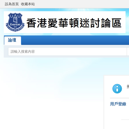
設為首頁
收藏本站
論壇
用戶登錄