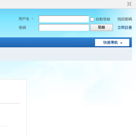
用戶名
自動登錄
找回密碼
登錄
密碼
立即註冊
快捷導航