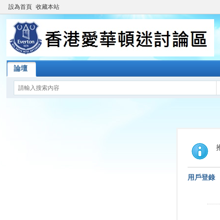
設為首頁
收藏本站
論壇
用戶登錄