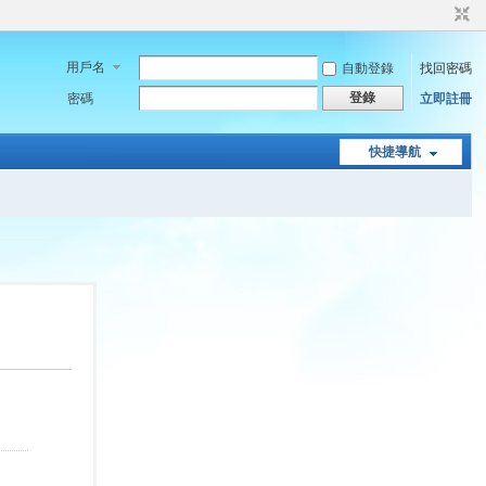
用戶名
自動登錄
找回密碼
登錄
密碼
立即註冊
快捷導航