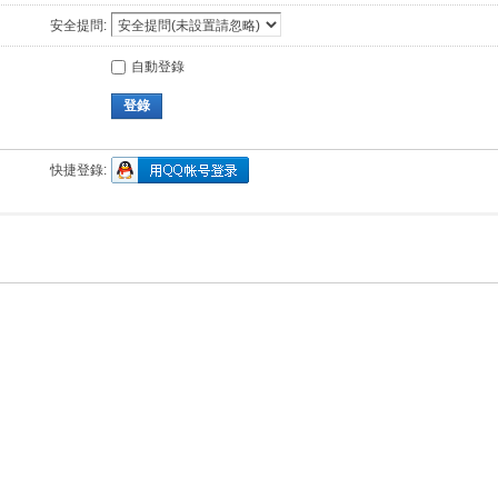
安全提問:
自動登錄
登錄
快捷登錄: