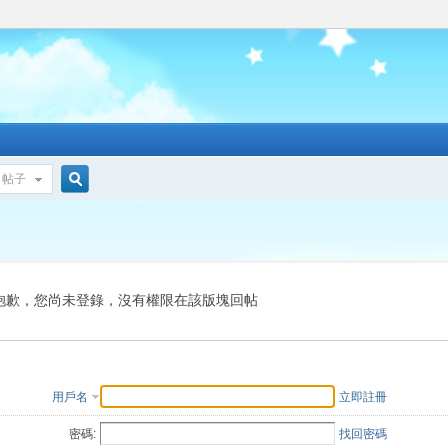
帖子
搜
索
抱歉，您尚未登錄，沒有權限在該版塊回帖
用戶名
立即註冊
密碼:
找回密碼