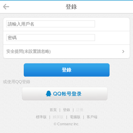
登錄
安全提問(未設置請忽略)
登錄
或使用QQ登錄
首頁
|
登錄
|
註冊
標準版
|
觸屏版
|
電腦版
|
客戶端
© Comsenz Inc.