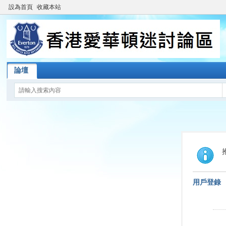
設為首頁
收藏本站
論壇
用戶登錄