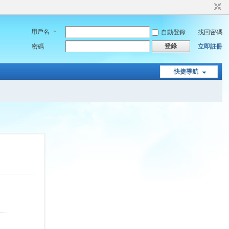
用戶名
自動登錄
找回密碼
登錄
密碼
立即註冊
快捷導航