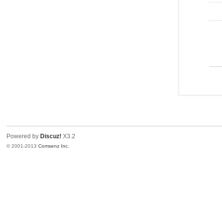
Powered by
Discuz!
X3.2
© 2001-2013
Comsenz Inc.