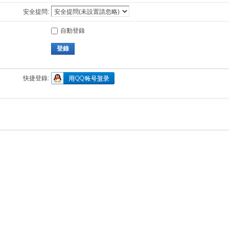
安全提問:
自動登錄
登錄
快捷登錄: