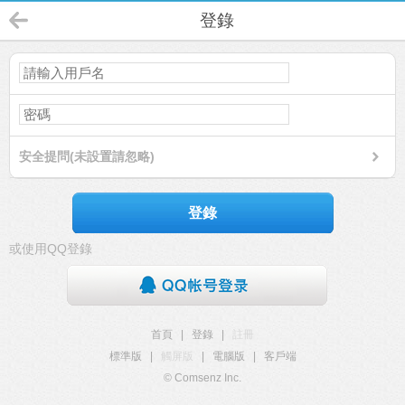
登錄
安全提問(未設置請忽略)
登錄
或使用QQ登錄
首頁
|
登錄
|
註冊
標準版
|
觸屏版
|
電腦版
|
客戶端
© Comsenz Inc.