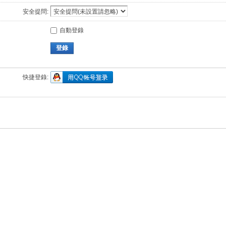
安全提問:
自動登錄
登錄
快捷登錄: