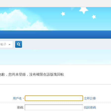
帖子
搜
索
抱歉，您尚未登錄，沒有權限在該版塊回帖
用戶名
立即註冊
密碼:
找回密碼