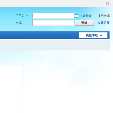
用戶名
自動登錄
找回密碼
登錄
密碼
立即註冊
快捷導航