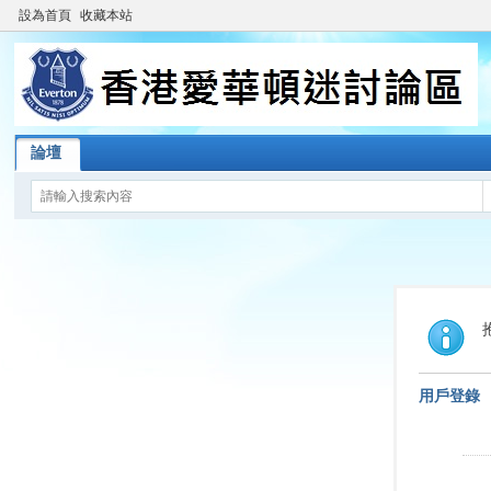
設為首頁
收藏本站
論壇
用戶登錄