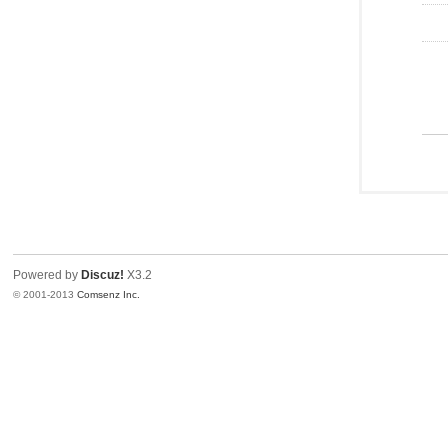
Powered by
Discuz!
X3.2
© 2001-2013
Comsenz Inc.