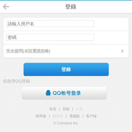
登錄
安全提問(未設置請忽略)
登錄
或使用QQ登錄
首頁
|
登錄
|
註冊
標準版
|
觸屏版
|
電腦版
|
客戶端
© Comsenz Inc.