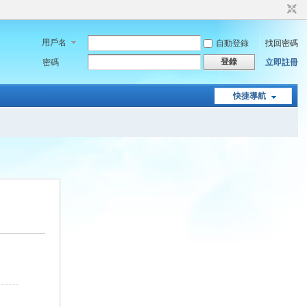
用戶名
自動登錄
找回密碼
登錄
密碼
立即註冊
快捷導航