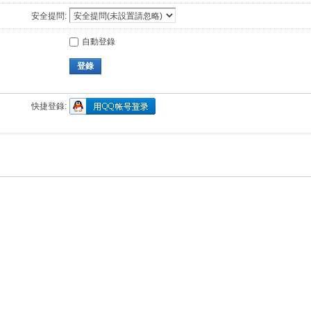
安全提問:
自動登錄
登錄
快捷登錄: