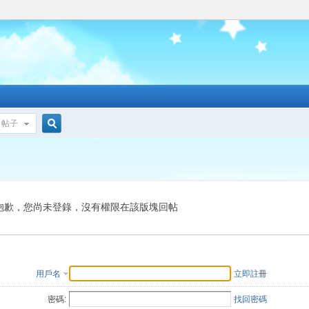
帖子
搜
索
抱歉，您尚未登錄，沒有權限在該版塊回帖
用戶名
立即註冊
密碼:
找回密碼