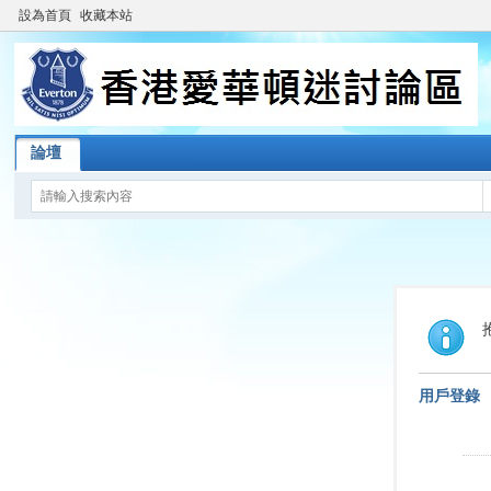
設為首頁
收藏本站
論壇
用戶登錄