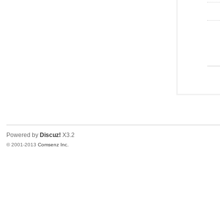
Powered by
Discuz!
X3.2
© 2001-2013
Comsenz Inc.