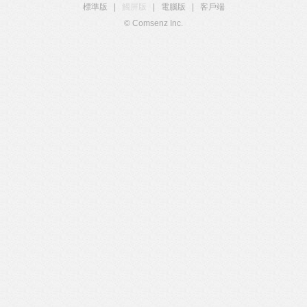
標準版
|
觸屏版
|
電腦版
|
客戶端
© Comsenz Inc.