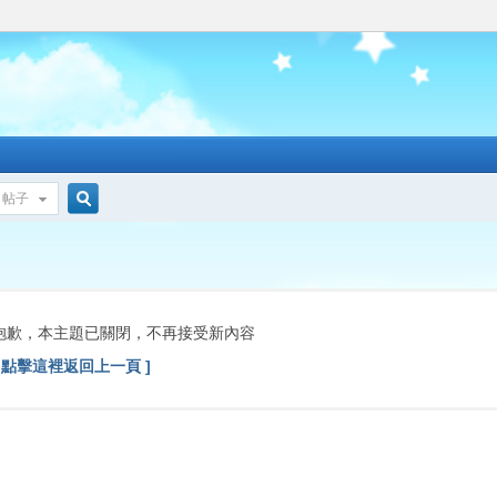
帖子
搜
索
抱歉，本主題已關閉，不再接受新內容
[ 點擊這裡返回上一頁 ]