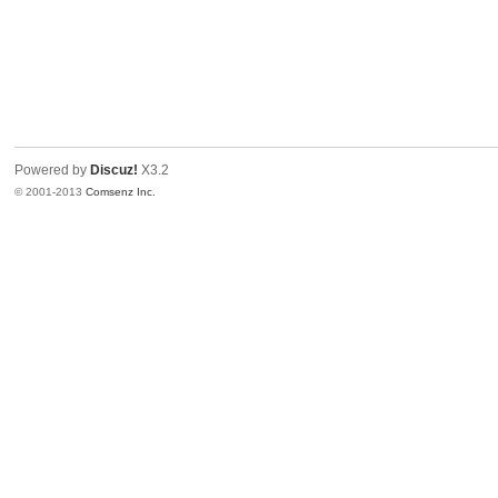
Powered by
Discuz!
X3.2
© 2001-2013
Comsenz Inc.