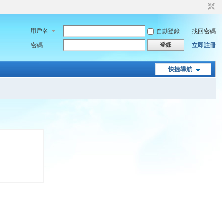
用戶名
自動登錄
找回密碼
登錄
密碼
立即註冊
快捷導航