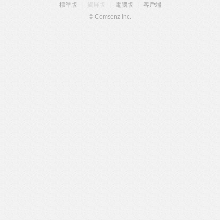
標準版
|
觸屏版
|
電腦版
|
客戶端
© Comsenz Inc.