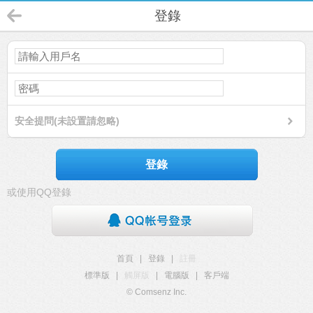
登錄
安全提問(未設置請忽略)
登錄
或使用QQ登錄
首頁
|
登錄
|
註冊
標準版
|
觸屏版
|
電腦版
|
客戶端
© Comsenz Inc.