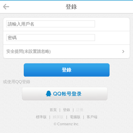
登錄
安全提問(未設置請忽略)
登錄
或使用QQ登錄
首頁
|
登錄
|
註冊
標準版
|
觸屏版
|
電腦版
|
客戶端
© Comsenz Inc.