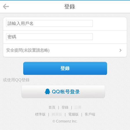
登錄
安全提問(未設置請忽略)
登錄
或使用QQ登錄
首頁
|
登錄
|
註冊
標準版
|
觸屏版
|
電腦版
|
客戶端
© Comsenz Inc.