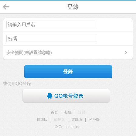
登錄
安全提問(未設置請忽略)
登錄
或使用QQ登錄
首頁
|
登錄
|
註冊
標準版
|
觸屏版
|
電腦版
|
客戶端
© Comsenz Inc.