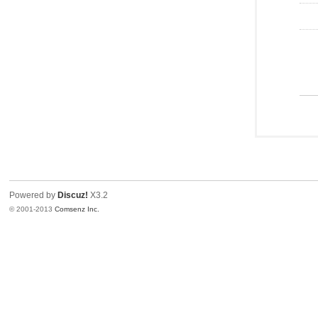
Powered by
Discuz!
X3.2
© 2001-2013
Comsenz Inc.