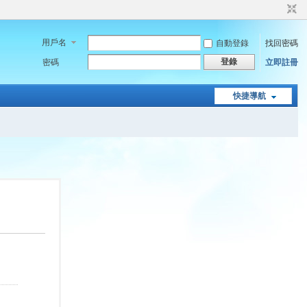
用戶名
自動登錄
找回密碼
登錄
密碼
立即註冊
快捷導航