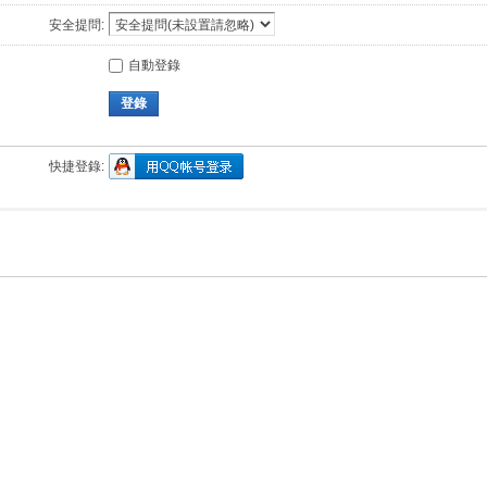
安全提問:
自動登錄
登錄
快捷登錄: