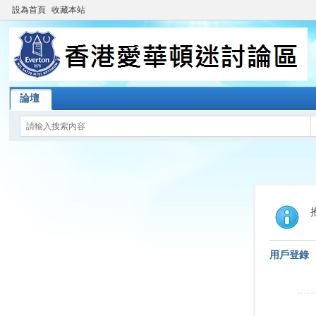
設為首頁
收藏本站
論壇
用戶登錄