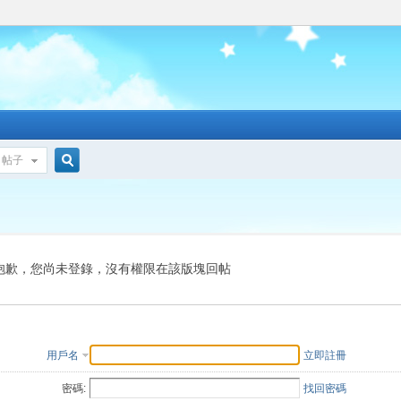
帖子
搜
索
抱歉，您尚未登錄，沒有權限在該版塊回帖
用戶名
立即註冊
密碼:
找回密碼