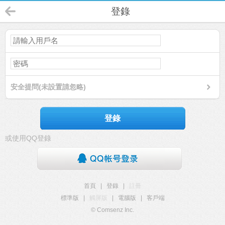
登錄
安全提問(未設置請忽略)
登錄
或使用QQ登錄
首頁
|
登錄
|
註冊
標準版
|
觸屏版
|
電腦版
|
客戶端
© Comsenz Inc.